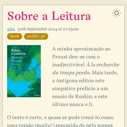
Sobre a Leitura
alex
30th September 2024 at 10:53am
book
public-pt
A minha aproximação ao
Proust deu-se com o
inadjectivável
À la recherche
du temps perdu
. Mais tarde,
a Antígona editou este
simpático prefácio a um
ensaio de Ruskin; e este
último nunca o li.
O texto é curto, e quase se pode tomá-lo como
uma versão (muito!) resumida de pelo menos